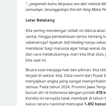
"...janganlah kamu berputus asa dari rahmat A
semuanya. Sesungguhnya Dia-lah Yang Maha P
Latar Belakang
Kita sering mendengar istilah ini dibicaraka
santai, hingga pembahasan serius tentang k
sebenarnya? Apakah
Self-Healing
hanya sekad
mendasar bagi manusia agar tetap waras da
dan cara melakukannya, mari kita lihat dul
kita saat ini.
Bicara soal menjaga hati dan pikiran, kita t
terjadi di sekitar kita. Data resmi dari Pusat
menyajikan angka yang sangat memprihatinka
semua. Pada tahun 2024, Provinsi Jawa Teng
bunuh diri di Indonesia dengan jumlah
478 
Kondisi ini ternyata tidak membaik di tahun
kasus secara nasional mencapai
1.492 kasus