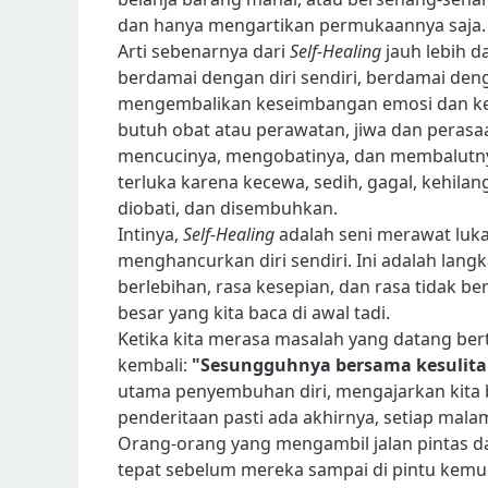
dan hanya mengartikan permukaannya saja.
Arti sebenarnya dari
Self-Healing
jauh lebih d
berdamai dengan diri sendiri, berdamai den
mengembalikan keseimbangan emosi dan kete
butuh obat atau perawatan, jiwa dan perasaan k
mencucinya, mengobatinya, dan membalutnya
terluka karena kecewa, sedih, gagal, kehilan
diobati, dan disembuhkan.
Intinya,
Self-Healing
adalah seni merawat luka
menghancurkan diri sendiri. Ini adalah lang
berlebihan, rasa kesepian, dan rasa tidak b
besar yang kita baca di awal tadi.
Ketika kita merasa masalah yang datang bertu
kembali:
"Sesungguhnya bersama kesulit
utama penyembuhan diri, mengajarkan kita 
penderitaan pasti ada akhirnya, setiap mala
Orang-orang yang mengambil jalan pintas d
tepat sebelum mereka sampai di pintu kemu