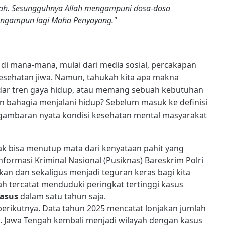
llah. Sesungguhnya Allah mengampuni dosa-dosa
engampun lagi Maha Penyayang."
n di mana-mana, mulai dari media sosial, percakapan
esehatan jiwa. Namun, tahukah kita apa makna
ar tren gaya hidup, atau memang sebuah kebutuhan
n bahagia menjalani hidup? Sebelum masuk ke definisi
u gambaran nyata kondisi kesehatan mental masyarakat
idak bisa menutup mata dari kenyataan pahit yang
 Informasi Kriminal Nasional (Pusiknas) Bareskrim Polri
n dan sekaligus menjadi teguran keras bagi kita
ah tercatat menduduki peringkat tertinggi kasus
kasus
dalam satu tahun saja.
 berikutnya. Data tahun 2025 mencatat lonjakan jumlah
. Jawa Tengah kembali menjadi wilayah dengan kasus