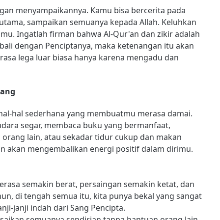
ngan menyampaikannya. Kamu bisa bercerita pada
g utama, sampaikan semuanya kepada Allah. Keluhkan
mu. Ingatlah firman bahwa Al-Qur'an dan zikir adalah
bali dengan Penciptanya, maka ketenangan itu akan
rasa lega luar biasa hanya karena mengadu dan
nang
n hal-hal sederhana yang membuatmu merasa damai.
 udara segar, membaca buku yang bermanfaat,
orang lain, atau sekadar tidur cukup dan makan
han akan mengembalikan energi positif dalam dirimu.
terasa semakin berat, persaingan semakin ketat, dan
mun, di tengah semua itu, kita punya bekal yang sangat
ji-janji indah dari Sang Pencipta.
saikan semuanya sendirian tanpa bantuan orang lain,