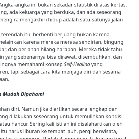
Angka-angka ini bukan sekadar statistik di atas kertas.
ilang, ada keluarga yang berduka, dan ada seseorang
mengira mengakhiri hidup adalah satu-satunya jalan
 terendah itu, berhenti berjuang bukan karena
 melainkan karena mereka merasa sendirian, bingung
ar, dan perlahan hilang harapan. Mereka tidak tahu
in yang sebenarnya bisa dirawat, disembuhkan, dan
 pentingnya memahami konsep
Self-Healing
yang
ren, tapi sebagai cara kita menjaga diri dan sesama
aan.
dan Mudah Dipahami
an diri. Namun jika diartikan secara lengkap dan
yang dilakukan seseorang untuk memulihkan kondisi
tau hancur. Sering kali istilah ini disalahartikan oleh
itu harus liburan ke tempat jauh, pergi berwisata,
ng terus-menerus. Padahal anggapan itu kurang tepat