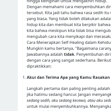
hingga keinginan untuk mengakhiri hidup.
Dengan memahami cara menyembuhkan diri se
tersebut. Kita jadi tahu bahwa rasa sedih itu 
yang biasa. Yang tidak boleh dilakukan ada
hidup kita dan membuat kita berpikir bahw
kita bahwa meskipun kita tidak bisa menguba
mengubah cara kita menyikapi dan merasak
Cara Menerapkan Self-Healing dalam Kehidu
Mungkin kamu bertanya, "Bagaimana caranya
Jawabannya adalah
tidak
. Penyembuhan diri 
dengan cara yang sangat sederhana. Beriku
dipraktikkan:
Akui dan Terima Apa yang Kamu Rasakan
Langkah pertama dan paling penting adalah be
jika hatimu sedang hancur. Jangan menyangka
sedang sedih, aku sedang kecewa, atau aku seda
untuk mulai menyembuhkannya. Menyangkal 