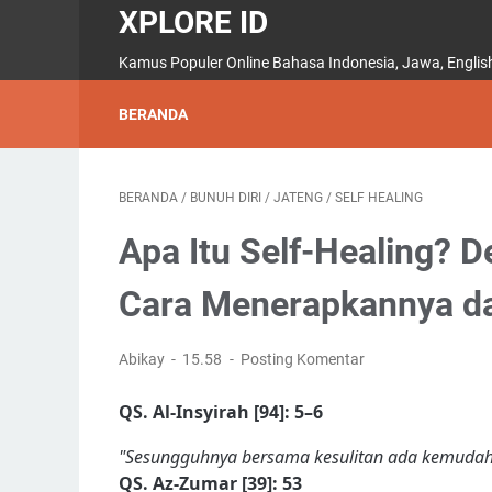
XPLORE ID
Kamus Populer Online Bahasa Indonesia, Jawa, English,
BERANDA
BERANDA
/
BUNUH DIRI
/
JATENG
/
SELF HEALING
Apa Itu Self-Healing? De
Cara Menerapkannya d
Abikay
15.58
Posting Komentar
QS. Al-Insyirah [94]: 5–6
"Sesungguhnya bersama kesulitan ada kemudah
QS. Az-Zumar [39]: 53