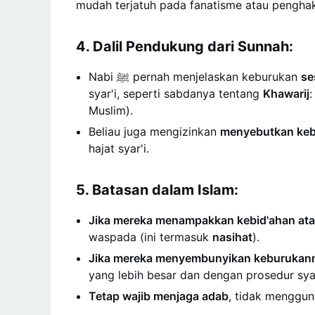
mudah terjatuh pada fanatisme atau penghak
4. Dalil Pendukung dari Sunnah:
Nabi ﷺ pernah menjelaskan keburukan
se
syar'i, seperti sabdanya tentang
Khawarij
Muslim).
Beliau juga mengizinkan
menyebutkan keb
hajat syar'i.
5. Batasan dalam Islam:
Jika mereka menampakkan kebid'ahan ata
waspada (ini termasuk
nasihat
).
Jika mereka menyembunyikan keburukan
yang lebih besar dan dengan prosedur syar
Tetap wajib menjaga adab
, tidak menggun