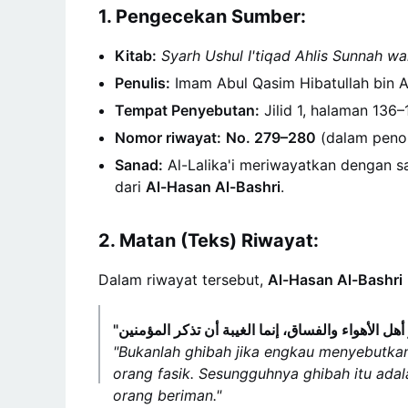
1. Pengecekan Sumber:
Kitab:
Syarh Ushul I'tiqad Ahlis Sunnah w
Penulis:
Imam Abul Qasim Hibatullah bin 
Tempat Penyebutan:
Jilid 1, halaman 136
Nomor riwayat:
No. 279–280
(dalam penom
Sanad:
Al-Lalika'i meriwayatkan dengan 
dari
Al-Hasan Al-Bashri
.
2. Matan (Teks) Riwayat:
Dalam riwayat tersebut,
Al-Hasan Al-Bashri
"Bukanlah ghibah jika engkau menyebutkan 
orang fasik. Sesungguhnya ghibah itu ada
orang beriman."