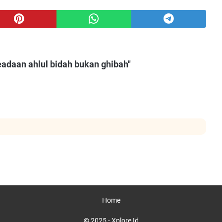
adaan ahlul bidah bukan ghibah"
Home
© 2025 -
Xplore Id